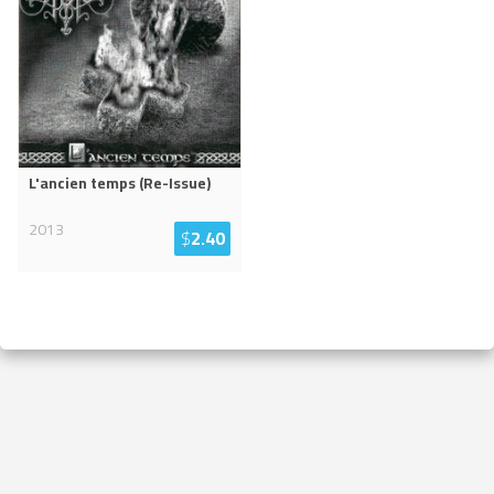
L'ancien temps (Re-Issue)
2013
$
2.40