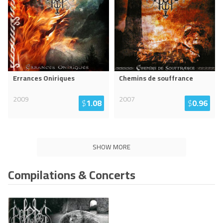
Errances Oniriques
Chemins de souffrance
2009
2007
$
1.08
$
0.96
SHOW MORE
Compilations & Concerts