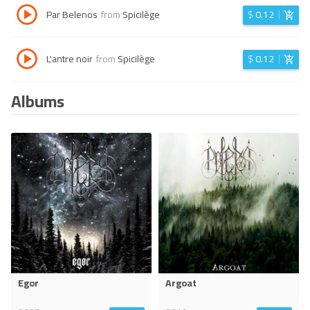
Par Belenos
from
Spicilège
$
0.12
L'antre noir
from
Spicilège
$
0.12
Albums
Egor
Argoat