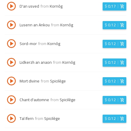
D'an usved
from
Kornôg
$
0.17
Lusenn an Ankou
from
Kornôg
$
0.12
Sord-mor
from
Kornôg
$
0.12
Lidkerzh an anaon
from
Kornôg
$
0.12
Mort divine
from
Spicilège
$
0.12
Chant d'automne
from
Spicilège
$
0.12
Tal Ifern
from
Spicilège
$
0.12