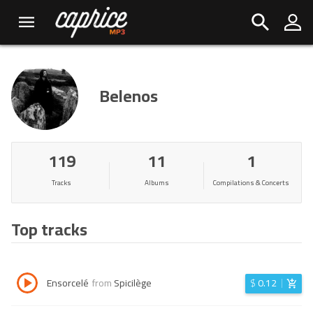
Belenos
119
11
1
Tracks
Albums
Compilations & Concerts
Top tracks
Ensorcelé
from
Spicilège
$
0.12