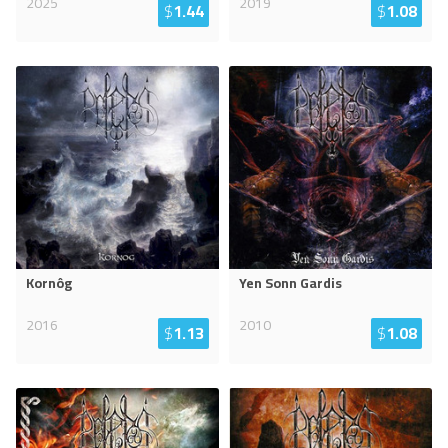
2025
2019
$
1.44
$
1.08
Kornôg
Yen Sonn Gardis
2016
2010
$
1.13
$
1.08