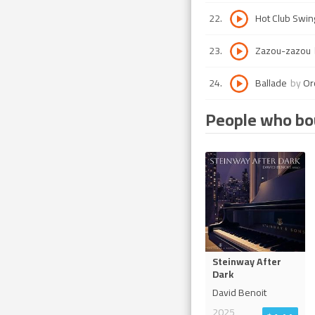
22
.
Hot Club Swin
23
.
Zazou-zazou
24
.
Ballade
by
Or
People who bou
Steinway After
Dark
David Benoit
2025