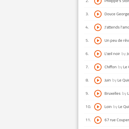
2
.
Philippe's St
3
.
Douce George
4
.
J'attends l'am
5
.
Un peu de rê
6
.
L'œil noir
by
J
7
.
Chiffon
by
Le 
8
.
Juin
by
Le Qui
9
.
Bruxelles
by
L
10
.
Loin
by
Le Qui
11
.
67 rue Couper