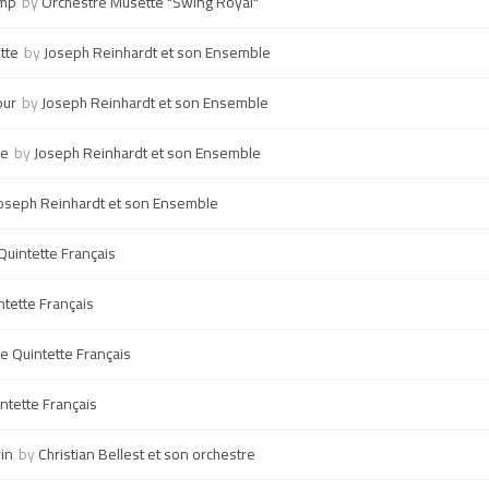
omp
by
Orchestre Musette "Swing Royal"
tte
by
Joseph Reinhardt et son Ensemble
our
by
Joseph Reinhardt et son Ensemble
ve
by
Joseph Reinhardt et son Ensemble
oseph Reinhardt et son Ensemble
Quintette Français
ntette Français
e Quintette Français
ntette Français
in
by
Christian Bellest et son orchestre