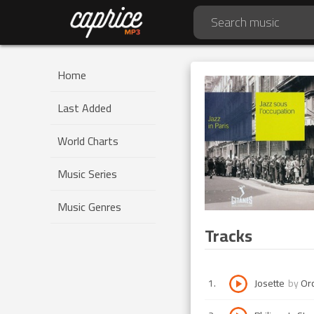
Home
Last Added
World Charts
Music Series
Music Genres
Tracks
1
.
Josette
by
Or