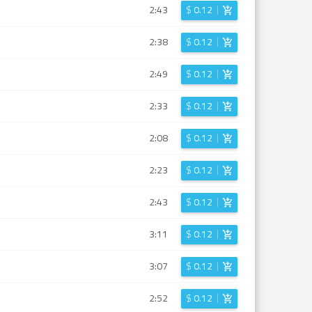
2:43
$
0.12
2:38
$
0.12
2:49
$
0.12
2:33
$
0.12
2:08
$
0.12
2:23
$
0.12
2:43
$
0.12
3:11
$
0.12
3:07
$
0.12
2:52
$
0.12