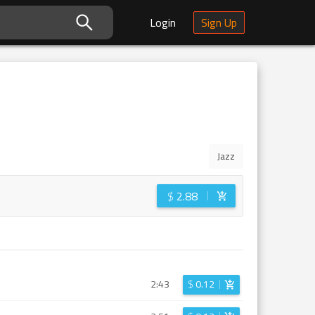
Login
Sign Up
Jazz
$
2.88
2:43
$
0.12