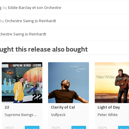
g
by
Eddie Barclay et son Orchestre
by
Orchestre Swing Jo Reinhardt
chestre Swing Jo Reinhardt
ght this release also bought
22
Clarity of Cal
Light of Day
Supreme Beings
...
Vulfpeck
Peter White
2022
2025
2025