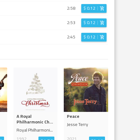
2:58
$
0.12
2:53
$
0.12
2:45
$
0.12
A Royal
Peace
Philharmonic Ch
...
Jesse Terry
Royal Philharmoni
...
1992
2021