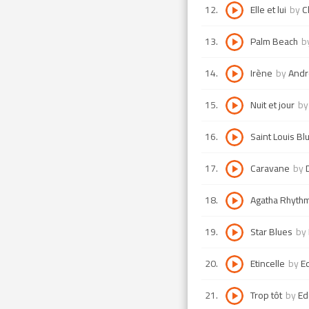
12
.
Elle et lui
by
C
13
.
Palm Beach
b
14
.
Irène
by
Andr
15
.
Nuit et jour
b
16
.
Saint Louis Bl
17
.
Caravane
by
18
.
Agatha Rhyth
19
.
Star Blues
by
20
.
Etincelle
by
E
21
.
Trop tôt
by
Ed