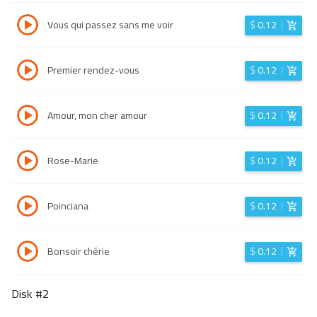
Vous qui passez sans me voir
$
0.12
Premier rendez-vous
$
0.12
Amour, mon cher amour
$
0.12
Rose-Marie
$
0.12
Poinciana
$
0.12
Bonsoir chérie
$
0.12
Disk #
2