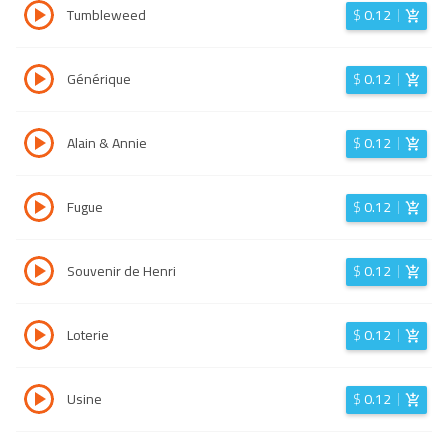
Tumbleweed
$
0.12
Générique
$
0.12
Alain & Annie
$
0.12
Fugue
$
0.12
Souvenir de Henri
$
0.12
Loterie
$
0.12
Usine
$
0.12