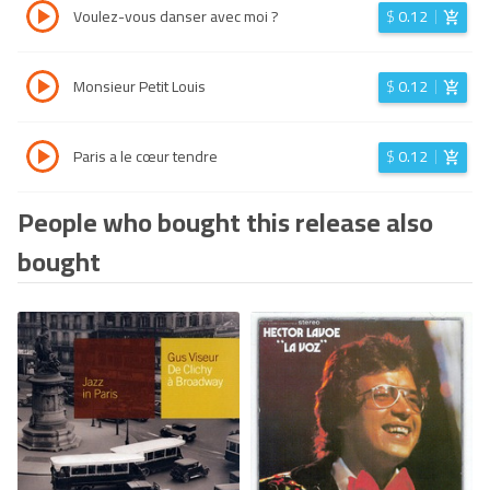
Voulez-vous danser avec moi ?
$
0.12
Monsieur Petit Louis
$
0.12
Paris a le cœur tendre
$
0.12
People who bought this release also
bought