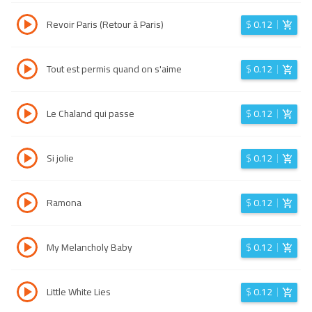
Revoir Paris (Retour à Paris)
$
0.12
Tout est permis quand on s'aime
$
0.12
Le Chaland qui passe
$
0.12
Si jolie
$
0.12
Ramona
$
0.12
My Melancholy Baby
$
0.12
Little White Lies
$
0.12