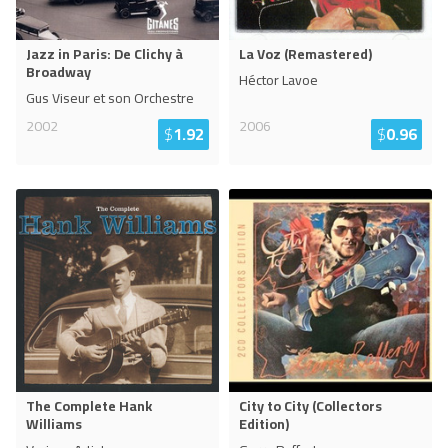
Jazz in Paris: De Clichy à
La Voz (Remastered)
Broadway
Héctor Lavoe
Gus Viseur et son Orchestre
2002
2006
$
1.92
$
0.96
The Complete Hank
City to City (Collectors
Williams
Edition)