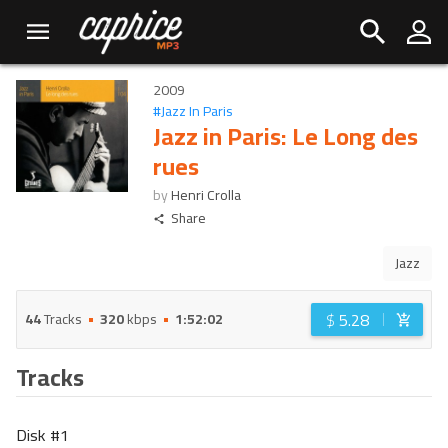
2009
#
Jazz In Paris
Jazz in Paris: Le Long des
rues
by
Henri Crolla
Share
Jazz
$
5.28
44
Tracks
320
kbps
1:52:02
Tracks
Disk #
1