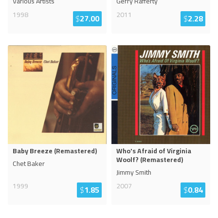
Various Artists
Gerry Rafferty
1998
2011
$
27.00
$
2.28
Baby Breeze (Remastered)
Who's Afraid of Virginia
Woolf? (Remastered)
Chet Baker
Jimmy Smith
1999
2007
$
1.85
$
0.84