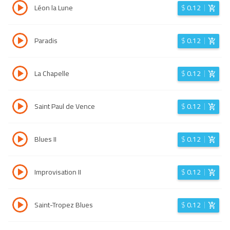
Léon la Lune
$
0.12
Paradis
$
0.12
La Chapelle
$
0.12
Saint Paul de Vence
$
0.12
Blues II
$
0.12
Improvisation II
$
0.12
Saint-Tropez Blues
$
0.12