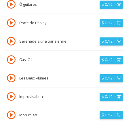
Ô guitares
$
0.12
Porte de Choisy
$
0.12
Sérénade à une parisienne
$
0.12
Gas-Oil
$
0.12
Les Deux Plumes
$
0.12
Improvisation I
$
0.12
Mon chien
$
0.12