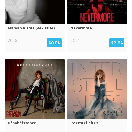
Maman A Tort (Re-issue)
Nevermore
2026
2024
$
0.84
$
2.64
Désobéissance
Interstellaires