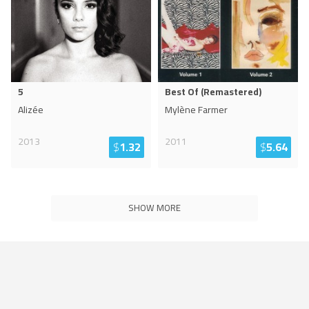
5
Best Of (Remastered)
Alizée
Mylène Farmer
2013
2011
$
1.32
$
5.64
SHOW MORE