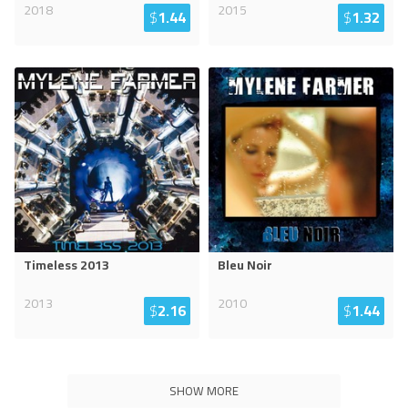
2018
2015
$
1.44
$
1.32
Timeless 2013
Bleu Noir
2013
2010
$
2.16
$
1.44
SHOW MORE