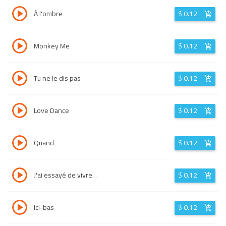
À l'ombre
$
0.12
Monkey Me
$
0.12
Tu ne le dis pas
$
0.12
Love Dance
$
0.12
Quand
$
0.12
J'ai essayé de vivre…
$
0.12
Ici-bas
$
0.12