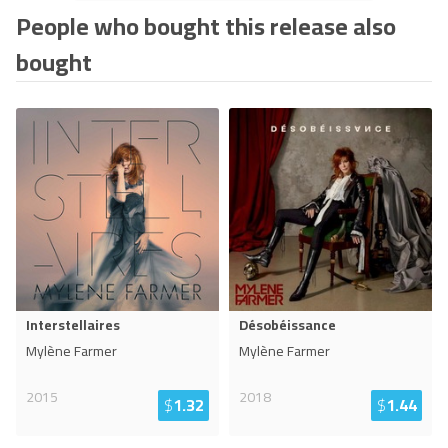
People who bought this release also
bought
Interstellaires
Désobéissance
Mylène Farmer
Mylène Farmer
2015
2018
$
1.32
$
1.44