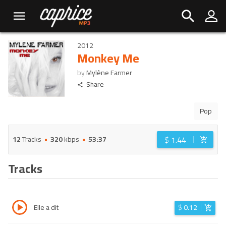
2012
Monkey Me
by
Mylène Farmer
Share
Pop
$
1.44
12
Tracks
320
kbps
53:37
Tracks
Elle a dit
$
0.12