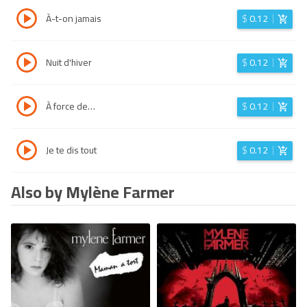
À-t-on jamais
$
0.12
Nuit d'hiver
$
0.12
À force de…
$
0.12
Je te dis tout
$
0.12
Also by Mylène Farmer