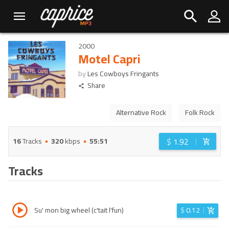
2000
Motel Capri
by
Les Cowboys Fringants
Share
Alternative Rock
Folk Rock
$
1.92
16
Tracks
320
kbps
55:51
Tracks
Su' mon big wheel (c'tait l'fun)
$
0.12