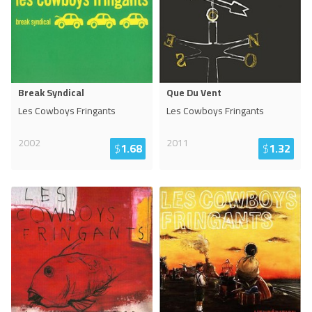
Break Syndical
Que Du Vent
Les Cowboys Fringants
Les Cowboys Fringants
2002
2011
$
1.68
$
1.32