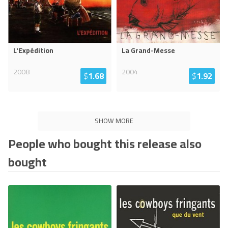
L'Expédition
La Grand-Messe
2008
2004
$
1.68
$
1.92
SHOW MORE
People who bought this release also
bought