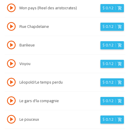
Mon pays (Reel des aristocrates)
$
0.12
Rue Chapdelaine
$
0.12
Banlieue
$
0.12
Voyou
$
0.12
Léopold/Le temps perdu
$
0.12
Le gars d'la compagnie
$
0.12
Le pouceux
$
0.12