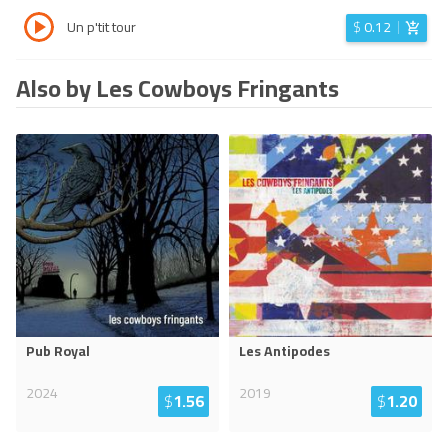
Un p'tit tour
$
0.12
Also by Les Cowboys Fringants
Pub Royal
Les Antipodes
2024
2019
$
1.56
$
1.20