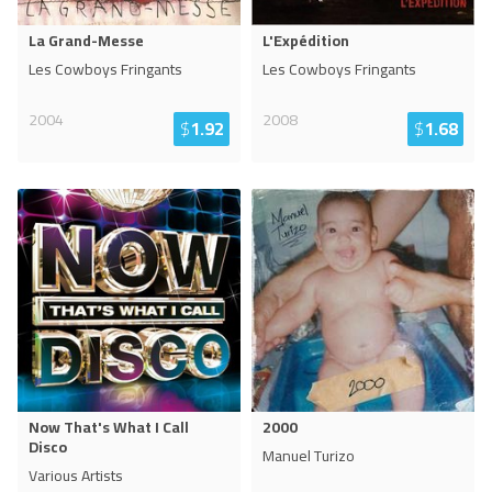
La Grand-Messe
L'Expédition
Les Cowboys Fringants
Les Cowboys Fringants
2004
2008
$
1.92
$
1.68
Now That's What I Call
2000
Disco
Manuel Turizo
Various Artists