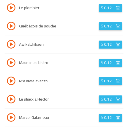
Le plombier
$
0.12
Québécois de souche
$
0.12
Awikatchikaën
$
0.12
Maurice au bistro
$
0.12
M'a vivre avec toi
$
0.12
Le shack à Hector
$
0.12
Marcel Galarneau
$
0.12