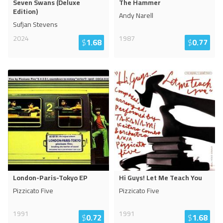
Seven Swans (Deluxe
The Hammer
Edition)
Andy Narell
Sufjan Stevens
2024
1987
$
1.68
$
0.77
London-Paris-Tokyo EP
Hi Guys! Let Me Teach You
Pizzicato Five
Pizzicato Five
1991
1991
$
0.72
$
1.68