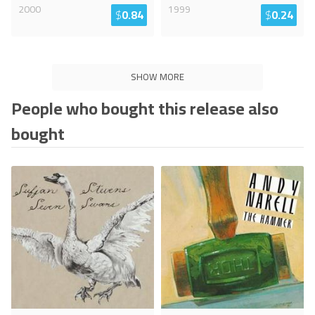
2000
1999
$
0.84
$
0.24
SHOW MORE
People who bought this release also
bought