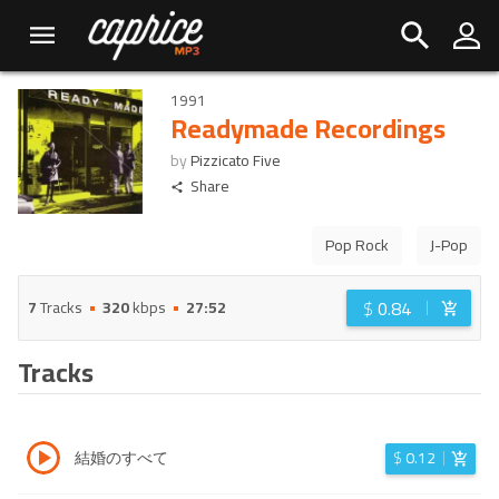
1991
Readymade Recordings
by
Pizzicato Five
Share
Pop Rock
J-Pop
$
0.84
7
Tracks
320
kbps
27:52
Tracks
結婚のすべて
$
0.12