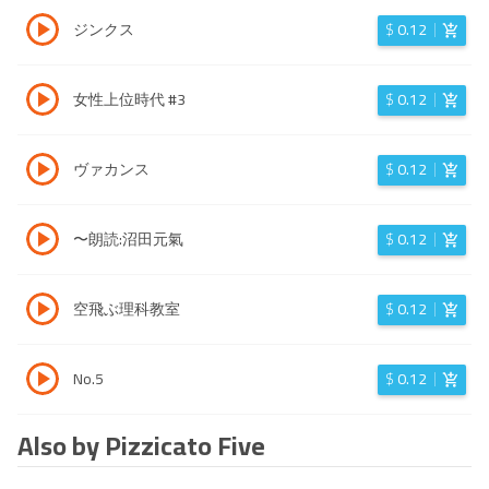
ジンクス
$
0.12
女性上位時代 #3
$
0.12
ヴァカンス
$
0.12
〜朗読:沼田元氣
$
0.12
空飛ぶ理科教室
$
0.12
No.5
$
0.12
Also by Pizzicato Five