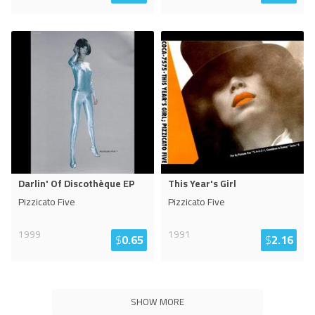
Darlin' Of Discothèque EP
This Year's Girl
Pizzicato Five
Pizzicato Five
1999
1991
$
0.65
$
2.16
SHOW MORE