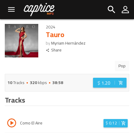
2024
Tauro
by
Myriam Hernández
Share
Pop
$
1.20
10
Tracks
320
kbps
38:58
Tracks
Como El Aire
$
0.12