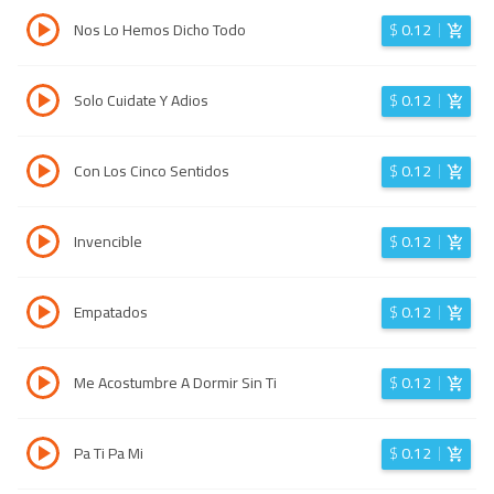
Nos Lo Hemos Dicho Todo
$
0.12
Solo Cuidate Y Adios
$
0.12
Con Los Cinco Sentidos
$
0.12
Invencible
$
0.12
Empatados
$
0.12
Me Acostumbre A Dormir Sin Ti
$
0.12
Pa Ti Pa Mi
$
0.12