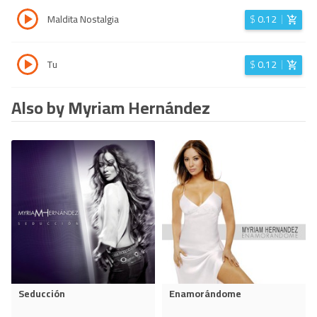
Maldita Nostalgia
$
0.12
Tu
$
0.12
Also by Myriam Hernández
Seducción
Enamorándome