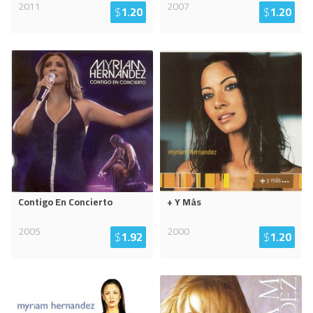
2011
2007
$
1.20
$
1.20
Contigo En Concierto
+ Y Más
2005
2000
$
1.92
$
1.20