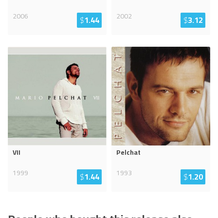
2006
2002
$
1.44
$
3.12
VII
Pelchat
1999
1993
$
1.44
$
1.20