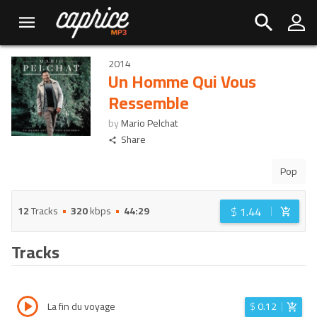
2014
Un Homme Qui Vous
Ressemble
by
Mario Pelchat
Share
Pop
$
1.44
12
Tracks
320
kbps
44:29
Tracks
La fin du voyage
$
0.12