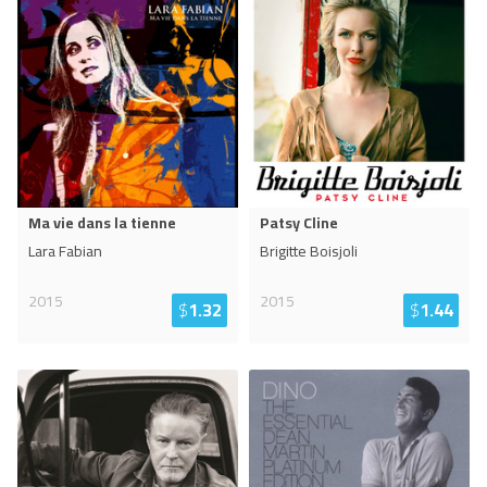
Ma vie dans la tienne
Patsy Cline
Lara Fabian
Brigitte Boisjoli
2015
2015
$
1.32
$
1.44