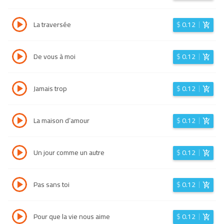
La traversée
$
0.12
De vous à moi
$
0.12
Jamais trop
$
0.12
La maison d’amour
$
0.12
Un jour comme un autre
$
0.12
Pas sans toi
$
0.12
Pour que la vie nous aime
$
0.12