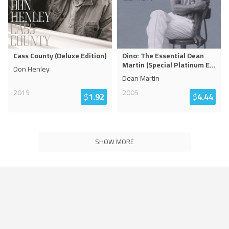
Cass County (Deluxe Edition)
Dino: The Essential Dean
Martin (Special Platinum E
...
Don Henley
Dean Martin
2015
2005
$
1.92
$
4.44
SHOW MORE