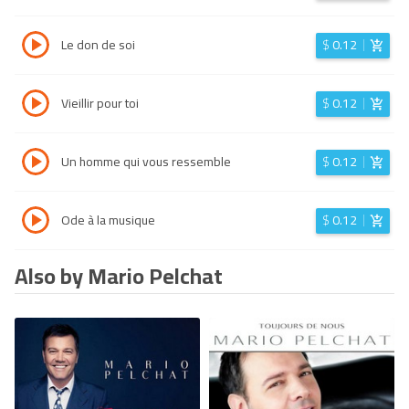
Le don de soi
$
0.12
Vieillir pour toi
$
0.12
Un homme qui vous ressemble
$
0.12
Ode à la musique
$
0.12
Also by Mario Pelchat