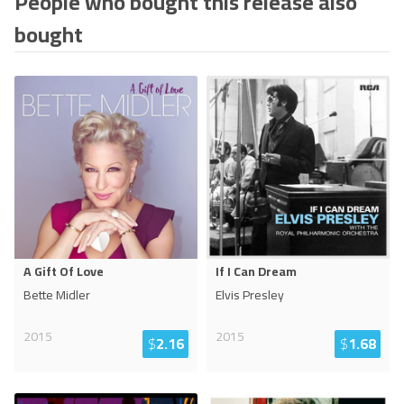
People who bought this release also
bought
A Gift Of Love
If I Can Dream
Bette Midler
Elvis Presley
2015
2015
$
2.16
$
1.68