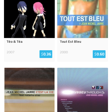
Téo & Téa
Tout Est Bleu
2007
2000
$
0.36
$
0.60