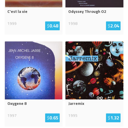
C'est la vie
Odyssey Through O2
1999
1998
$
0.48
$
2.04
Oxygene 8
Jarremix
1997
1995
$
0.65
$
1.32