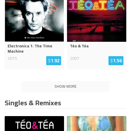
Electronica 1: The Time
Téo & Téa
Machine
2015
2007
$
1.92
$
1.56
SHOW MORE
Singles & Remixes