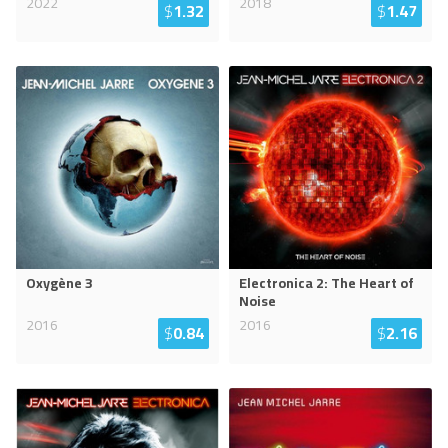
2022
2018
$
1.32
$
1.47
Oxygène 3
Electronica 2: The Heart of
Noise
2016
2016
$
0.84
$
2.16