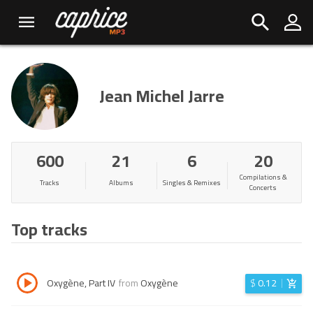
Jean Michel Jarre
600
21
6
20
Compilations &
Tracks
Albums
Singles & Remixes
Concerts
Top tracks
Oxygène, Part IV
from
Oxygène
$
0.12