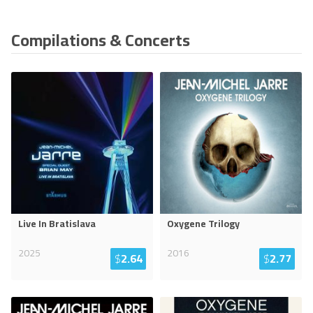
Compilations & Concerts
Live In Bratislava
Oxygene Trilogy
2025
2016
$
2.64
$
2.77