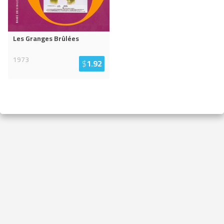
Les Granges Brûlées
1973
$
1.92