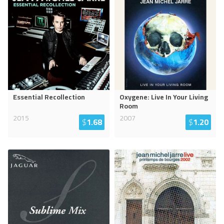
Essential Recollection
Oxygene: Live In Your Living
Room
2015
2007
$
1.68
$
1.20