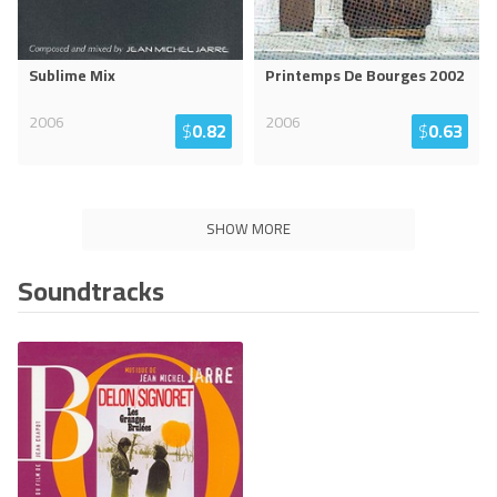
Sublime Mix
Printemps De Bourges 2002
2006
2006
$
0.82
$
0.63
SHOW MORE
Soundtracks