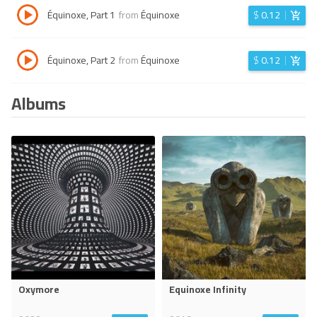
Équinoxe, Part 1
from
Équinoxe
$
0.12
Équinoxe, Part 2
from
Équinoxe
$
0.12
Albums
Oxymore
Equinoxe Infinity