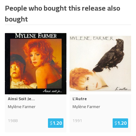
People who bought this release also
bought
Ainsi Soit Je...
L'Autre
Mylène Farmer
Mylène Farmer
1988
1991
$
1.20
$
1.20