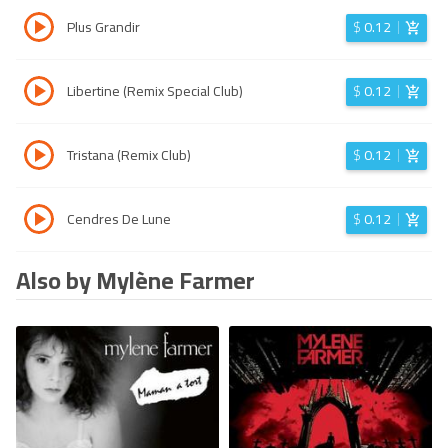
Plus Grandir
$
0.12
Libertine (Remix Special Club)
$
0.12
Tristana (Remix Club)
$
0.12
Cendres De Lune
$
0.12
Also by Mylène Farmer