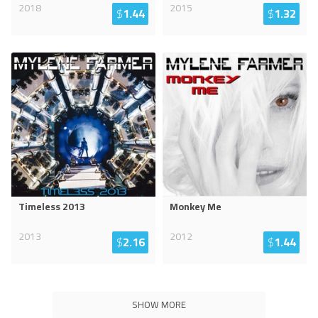
2018
2015
$
1.44
$
1.32
Timeless 2013
Monkey Me
2013
2012
$
2.16
$
1.44
SHOW MORE