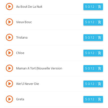
Au Bout De La Nuit
$
0.12
Vieux Bouc
$
0.12
Tristana
$
0.12
Chloe
$
0.12
Maman A Tort (Nouvelle Version
$
0.12
We'Ll Never Die
$
0.12
Greta
$
0.12