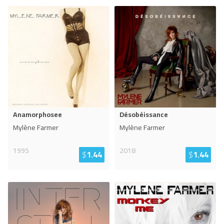
Anamorphosee
Désobéissance
Mylène Farmer
Mylène Farmer
1995
2018
$
1.44
$
1.44