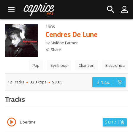
1986
Cendres De Lune
by
Mylène Farmer
Share
Pop
Synthpop
Chanson
Electronica
$
1.44
12
Tracks
320
kbps
53:05
Tracks
Libertine
$
0.12