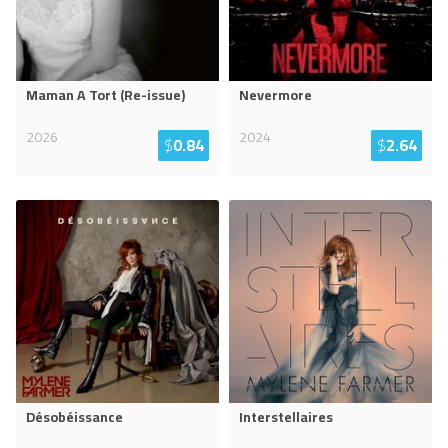
Maman A Tort (Re-issue)
Nevermore
2026
2024
$
0.84
$
2.64
Désobéissance
Interstellaires