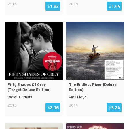
2016
2015
$
1.92
$
1.44
Fifty Shades Of Grey
The Endless River (Deluxe
(Target Deluxe Edition)
Edition)
Various Artists
Pink Floyd
2015
2014
$
2.16
$
3.24