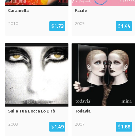
Caramella
Facile
2010
2009
$
1.73
$
1.44
Sulla Tua Bocca Lo Dirò
Todavía
2009
2007
$
1.49
$
1.68