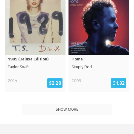
1989 (Deluxe Edition)
Home
Taylor Swift
Simply Red
2014
2003
$
2.28
$
1.32
SHOW MORE