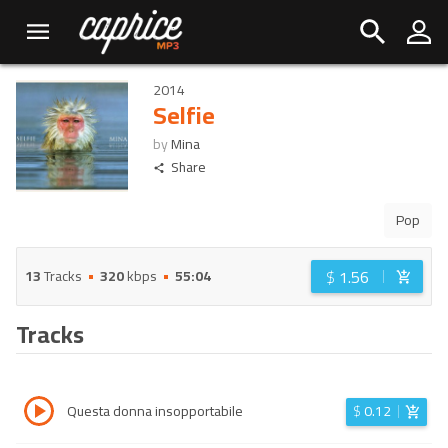
2014
Selfie
by
Mina
Share
Pop
$
1.56
13
Tracks
320
kbps
55:04
Tracks
Questa donna insopportabile
$
0.12