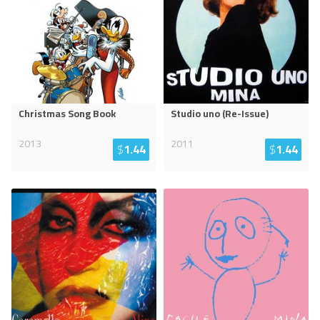
Christmas Song Book
Studio uno (Re-Issue)
2013
2011
$
1.44
$
1.44