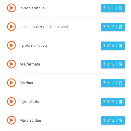
Io non sono lei
$
0.12
La sola ballerina che tu avrai
$
0.12
Il pelo nell'uovo
$
0.12
Alla fermata
$
0.12
Perdimi
$
0.12
Il giocattolo
$
0.12
Mai visti due
$
0.12